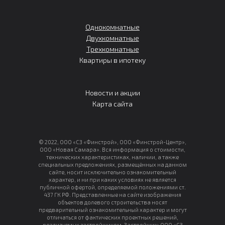
Однокомнатные
Двухкомнатные
Трехкомнатные
Квартиры в ипотеку
Новости и акции
Карта сайта
© 2022, ООО «СЗ «Финстрой», ООО «Финстрой-Центр»,
ООО «Новая Самара». Вся информация о стоимости,
технических характеристиках, наличии, а также
специальных предложениях, размещённых на данном
сайте, носит исключительно ознакомительный
характер, и ни при каких условиях не является
публичной офертой, определяемой положениями ст.
437 ГК РФ. Представленные на сайте изображения
объектов долевого строительства носят
предварительный ознакомительный характер и могут
отличаться от фактических проектных решений,
реализуемых застройщиком. Застройщик: ООО «СЗ