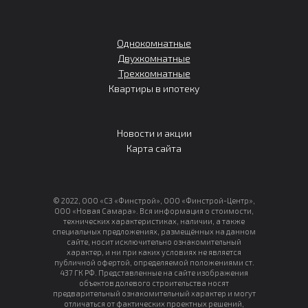
Однокомнатные
Двухкомнатные
Трехкомнатные
Квартиры в ипотеку
Новости и акции
Карта сайта
© 2022, ООО «СЗ «Финстрой», ООО «Финстрой-Центр»,
ООО «Новая Самара». Вся информация о стоимости,
технических характеристиках, наличии, а также
специальных предложениях, размещённых на данном
сайте, носит исключительно ознакомительный
характер, и ни при каких условиях не является
публичной офертой, определяемой положениями ст.
437 ГК РФ. Представленные на сайте изображения
объектов долевого строительства носят
предварительный ознакомительный характер и могут
отличаться от фактических проектных решений,