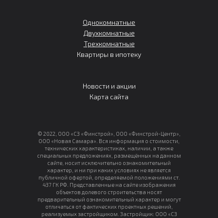
Однокомнатные
Двухкомнатные
Трехкомнатные
Квартиры в ипотеку
Новости и акции
Карта сайта
© 2022, ООО «СЗ «Финстрой», ООО «Финстрой-Центр»,
ООО «Новая Самара». Вся информация о стоимости,
технических характеристиках, наличии, а также
специальных предложениях, размещённых на данном
сайте, носит исключительно ознакомительный
характер, и ни при каких условиях не является
публичной офертой, определяемой положениями ст.
437 ГК РФ. Представленные на сайте изображения
объектов долевого строительства носят
предварительный ознакомительный характер и могут
отличаться от фактических проектных решений,
реализуемых застройщиком. Застройщик: ООО «СЗ