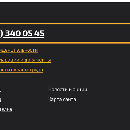
) 340 05 45
иденциальности
ларации и документы
асти охраны труда
а
Новости и акции
а
Карта сайта
делка