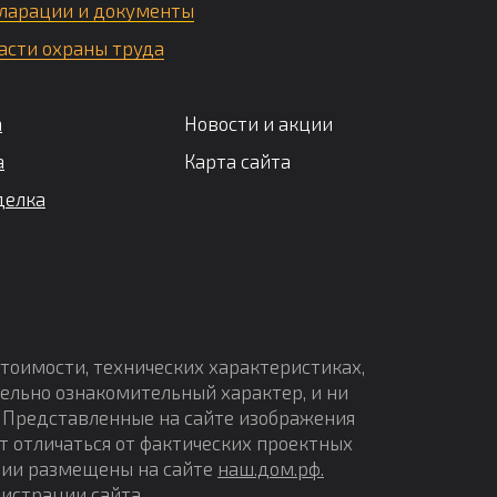
ларации и документы
асти охраны труда
а
Новости и акции
а
Карта сайта
делка
стоимости, технических характеристиках,
ельно ознакомительный характер, и ни
Ф. Представленные на сайте изображения
т отличаться от фактических проектных
ции размещены на сайте
наш.дом.рф.
нистрации сайта
.