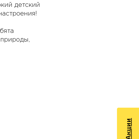
ркий детский
настроения!
бята
 природы,
Акции