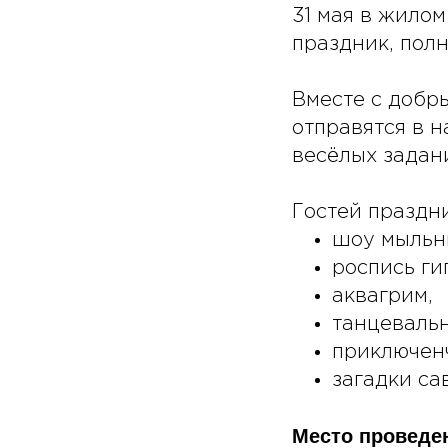
31 мая в жило
праздник, пол
Вместе с добр
отправятся в 
весёлых задан
Гостей праздн
шоу мыльн
роспись ги
аквагрим,
танцевальн
приключенч
загадки са
Место проведе