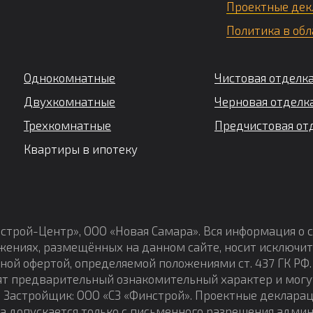
Проектные дек
Политика в обл
Однокомнатные
Чистовая отделк
Двухкомнатные
Черновая отделк
Трехкомнатные
Предчистовая от
Квартиры в ипотеку
строй-Центр», ООО «Новая Самара». Вся информация о 
жениях, размещённых на данном сайте, носит исключит
чной офертой, определяемой положениями ст. 437 ГК Р
ят предварительный ознакомительный характер и могу
 Застройщик: ООО «СЗ «Финстрой». Проектные деклара
а допускается только с письменного разрешения адми