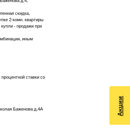
 Баженова д.4,
ленная скидка,
упке 2-комн. квартиры
 купли - продажи при
комбинации, иным
 процентной ставки со
Акции
Николая Баженова д.4А