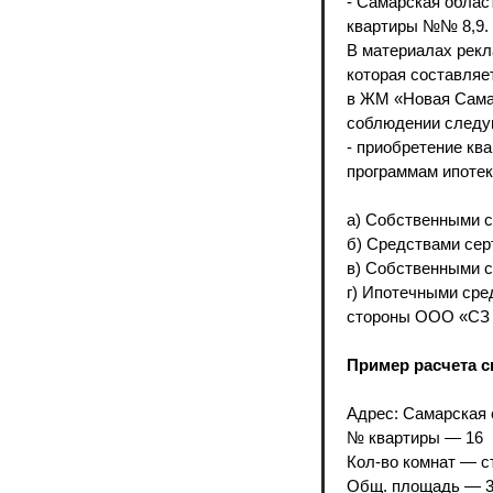
- Самарская област
квартиры №№ 8,9.
В материалах рекл
которая составляет
в ЖМ «Новая Самар
соблюдении следу
- приобретение кв
программам ипотек
а) Собственными с
б) Средствами сер
в) Собственными с
г) Ипотечными сре
стороны ООО «СЗ «
Пример расчета с
Адрес: Самарская о
№ квартиры — 16
Кол-во комнат — с
Общ. площадь — 31