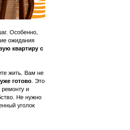
шаг. Особенно,
гие ожидания
вую квартиру с
ете жить. Вам не
 уже готово
. Это
 ремонту и
бство. Не нужно
енный уголок