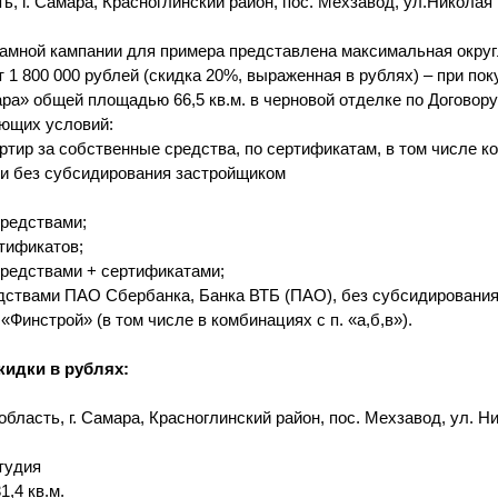
ь, г. Самара, Красноглинский район, пос. Мехзавод, ул.Николая
амной кампании для примера представлена максимальная округ
 1 800 000 рублей (скидка 20%, выраженная в рублях) – при пок
а» общей площадью 66,5 кв.м. в черновой отделке по Договору
ющих условий:
артир за собственные средства, по сертификатам, в том числе 
и без субсидирования застройщиком
редствами;
тификатов;
редствами + сертификатами;
дствами ПАО Сбербанка, Банка ВТБ (ПАО), без субсидирования
Финстрой» (в том числе в комбинациях с п. «а,б,в»).
кидки в рублях:
бласть, г. Самара, Красноглинский район, пос. Мехзавод, ул. 
тудия
,4 кв.м.