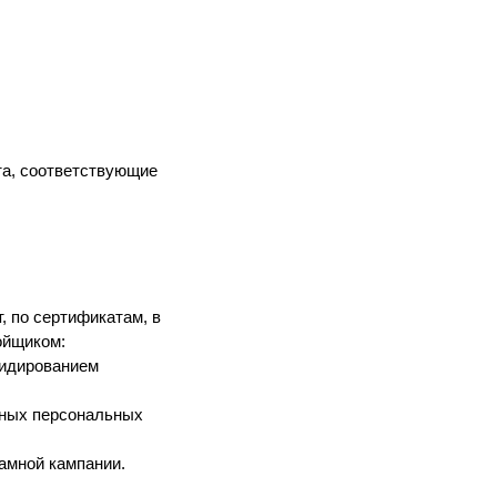
та, соответствующие
, по сертификатам, в
ойщиком:
сидированием
нных персональных
амной кампании.