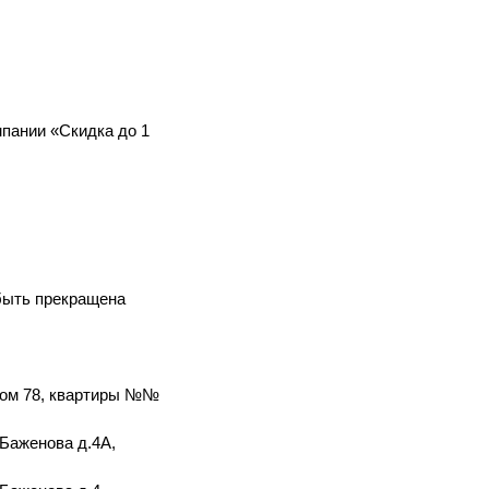
мпании «Скидка до 1
 быть прекращена
 дом 78, квартиры №№
 Баженова д.4А,