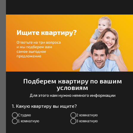
КОММУНАЛЬНЫХ
ПЛАТЕЖАХ
Высокий класс энергоэффективности.
При строительстве использованы
новейшие энергосберегающие
решения, которые сэкономят вам до
30% на коммунальных платежах
ежемесячно.
Даже в самый суровый мороз в вашей
квартире будет тепло и уютно. А летом
Подберем квартиру по вашим
прохладно.
условиям
Для этого нам нужно немного информации
В квартирах предустановлена
сбалансированная система отопления.
1. Какую квартиру вы ищите?
Студию
2 комнатную
1 комнатную
3 комнатную