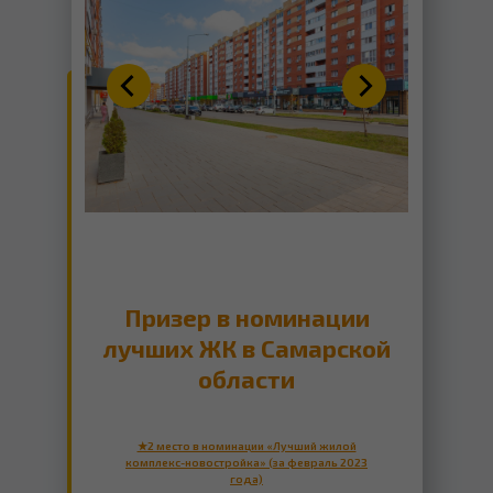
ПОДОБРАТЬ КВАРТИРУ
Призер в номинации
ПОДРОБНЕЕ ОБ АКЦИИ
лучших ЖК в Самарской
области
★2 место в номинации «Лучший жилой
комплекс-новостройка» (за февраль 2023
года)