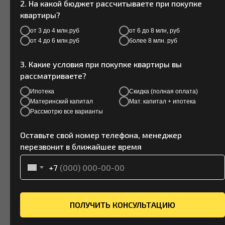
2. На какой бюджет рассчитываете при покупке
квартиры?
от 3 до 4 млн.руб
от 6 до 8 млн, руб
от 4 до 6 млн.руб
более 8 млн. руб
3. Какие условия при покупке квартиры вы
рассматриваете?
Ипотека
Скидка (полная оплата)
Материнский капитал
Мат. капитал + ипотека
Рассмотрю все варианты
ВСЁ ДЛЯ ВАШЕГО
КОМФОРТА
Оставьте свой номер телефона, менеджер
перезвонит в ближайшее время
Мы подумали о вас перед тем, как
строить дома. И сделали их
+7
максимально комфортными:
- Потолки от 2.5 метра
ПОЛУЧИТЬ КОНСУЛЬТАЦИЮ
- Двухкамерные стеклопакеты
- Автоматическая пожарная