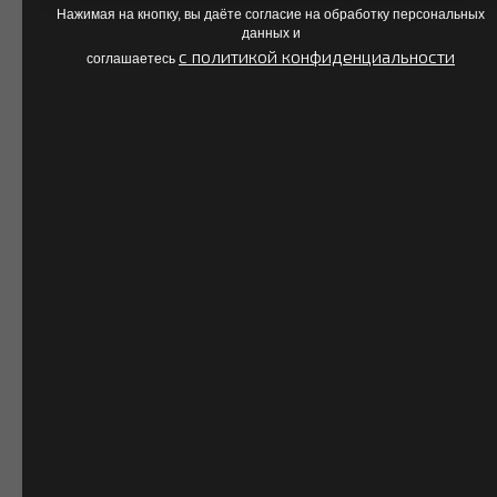
сигнализация
Нажимая на кнопку, вы даёте согласие на обработку персональных
- Современные лифты
данных и
- Благоустроенные дворы
c политикой конфиденциальности
соглашаетесь
- Торговая аллея
- Новая школа на 1200 мест
- Ледовый дворец "Кристалл"
- Остановки прямо у дома